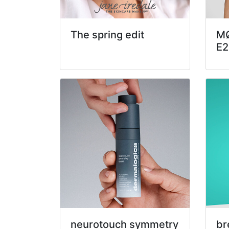
The spring edit
M
E2
neurotouch symmetry
br