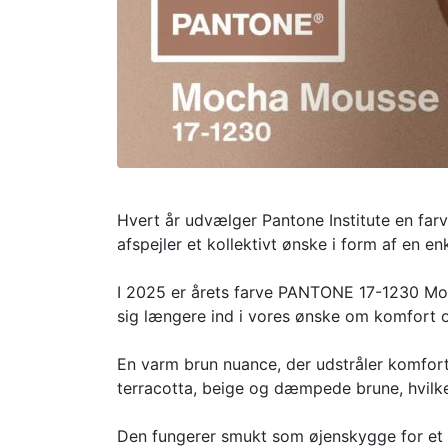
Hvert år udvælger Pantone Institute en farv
afspejler et kollektivt ønske i form af en en
I 2025 er årets farve PANTONE 17-1230 Mo
sig længere ind i vores ønske om komfort o
En varm brun nuance, der udstråler komfor
terracotta, beige og dæmpede brune, hvilket
Den fungerer smukt som øjenskygge for et na