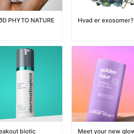
ØD PHYTO NATURE
Hvad er exosomer?
eakout biotic
Meet your new glo